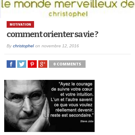
MOTIVATION
comment orienter sa vie ?
By
christophel
on
novembre 12, 2016
0 COMMENTS