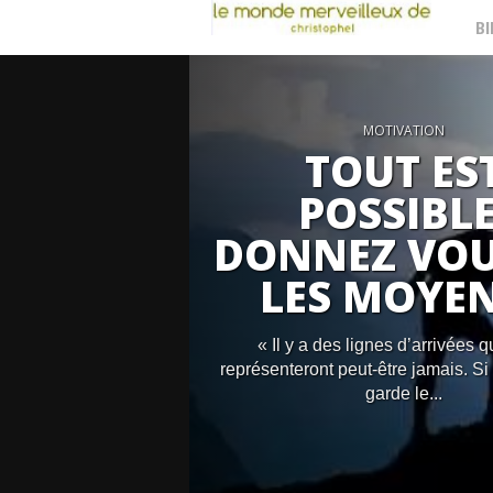
BI
MOTIVATION
TOUT ES
POSSIBLE
DONNEZ VOU
LES MOYEN
« Il y a des lignes d’arrivées q
représenteront peut-être jamais. Si 
garde le...