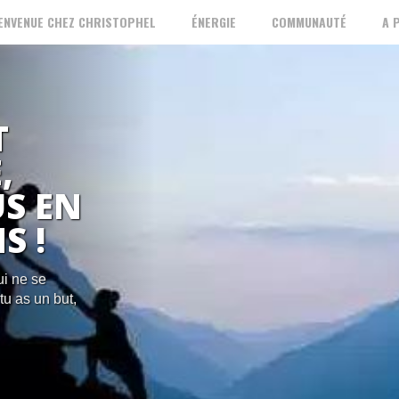
ENVENUE CHEZ CHRISTOPHEL
ÉNERGIE
COMMUNAUTÉ
A 
T
,
S EN
S !
ui ne se
tu as un but,