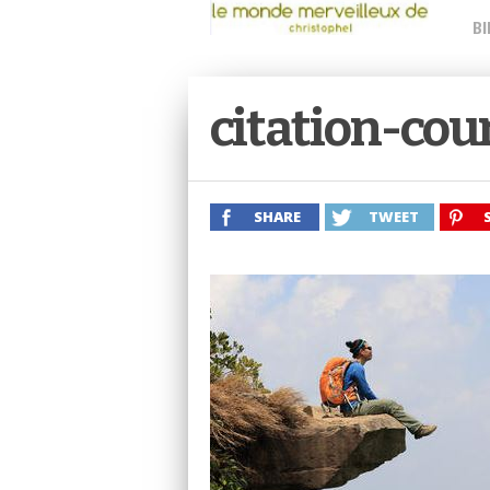
BI
citation-cou
SHARE
TWEET