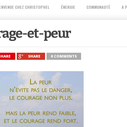
ENVENUE CHEZ CHRISTOPHEL
ÉNERGIE
COMMUNAUTÉ
A 
rage-et-peur
SHARE
SHARE
0 COMMENTS